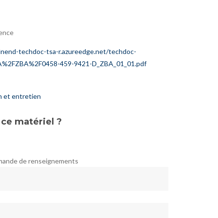
gence
dnend-techdoc-tsa-r.azureedge.net/techdoc-
%2FZBA%2F0458-459-9421-D_ZBA_01_01.pdf
n et entretien
 ce matériel ?
emande de renseignements