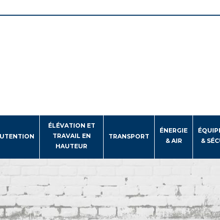
ÉLÉVATION ET
ÉNERGIE
ÉQUIP
TRAVAIL EN
UTENTION
TRANSPORT
& AIR
& SÉC
HAUTEUR