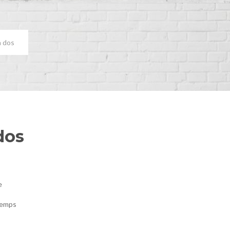
à dos
dos
e
temps