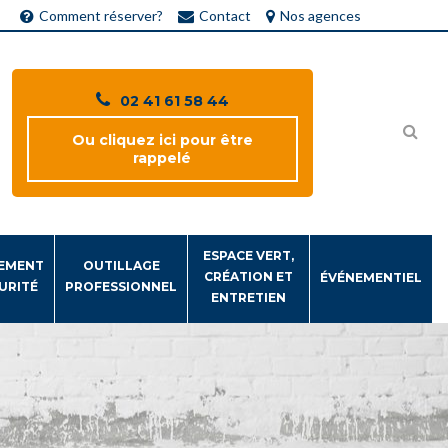
Comment réserver?
Contact
Nos agences
02 41 61 58 44
Ou cliquez ici pour être
rappelé
ESPACE VERT,
EMENT
OUTILLAGE
CRÉATION ET
ÉVÉNEMENTIEL
URITÉ
PROFESSIONNEL
ENTRETIEN