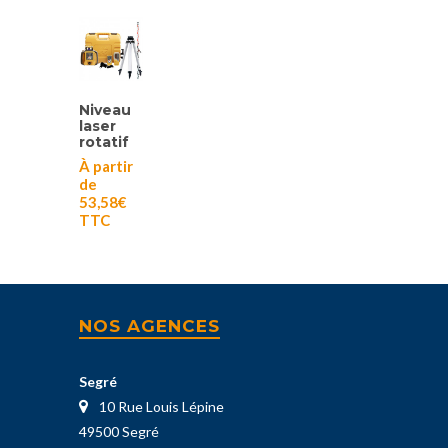
Niveau
laser
rotatif
À partir
de
53,58
€
TTC
NOS AGENCES
Segré
10 Rue Louis Lépine
49500 Segré