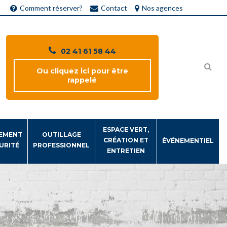
Comment réserver?
Contact
Nos agences
02 41 61 58 44
Ou cliquez ici pour être
rappelé
ESPACE VERT,
EMENT
OUTILLAGE
CRÉATION ET
ÉVÉNEMENTIEL
URITÉ
PROFESSIONNEL
ENTRETIEN