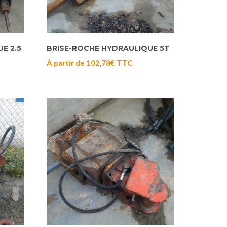
E 2.5
BRISE-ROCHE HYDRAULIQUE 5T
À partir de
102,78
€
TTC