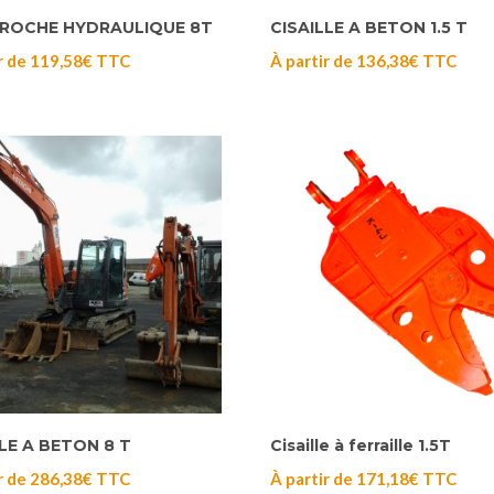
-ROCHE HYDRAULIQUE 8T
CISAILLE A BETON 1.5 T
r de
119,58
€
TTC
À partir de
136,38
€
TTC
LLE A BETON 8 T
Cisaille à ferraille 1.5T
r de
286,38
€
TTC
À partir de
171,18
€
TTC