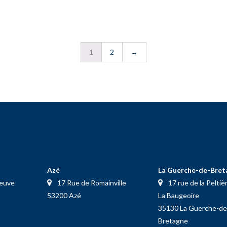
1
2
→
Azé
La Guerche-de-Bret
neuve
17 Rue de Romainville
17 rue de la Peltiè
53200 Azé
La Baugeoire
35130 La Guerche-de
Bretagne