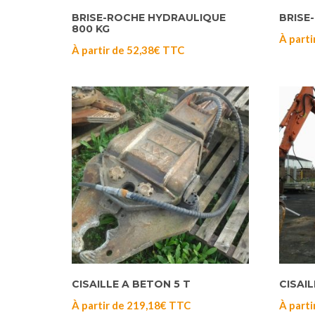
BRISE-ROCHE HYDRAULIQUE
BRISE
800 KG
À parti
À partir de
52,38
€
TTC
CISAILLE A BETON 5 T
CISAI
À partir de
219,18
€
TTC
À parti