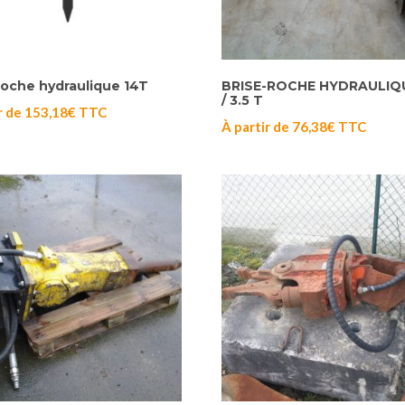
roche hydraulique 14T
BRISE-ROCHE HYDRAULIQU
/ 3.5 T
r de
153,18
€
TTC
À partir de
76,38
€
TTC