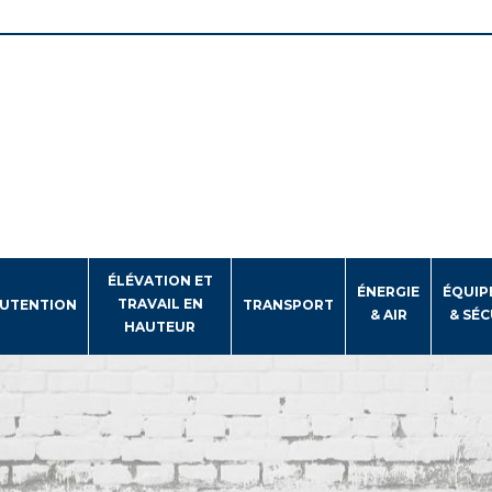
ÉLÉVATION ET
ÉNERGIE
ÉQUIP
TRAVAIL EN
UTENTION
TRANSPORT
& AIR
& SÉC
HAUTEUR