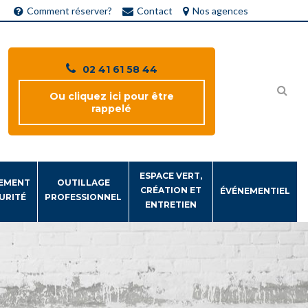
Comment réserver?
Contact
Nos agences
02 41 61 58 44
Ou cliquez ici pour être
rappelé
ESPACE VERT,
EMENT
OUTILLAGE
CRÉATION ET
ÉVÉNEMENTIEL
URITÉ
PROFESSIONNEL
ENTRETIEN