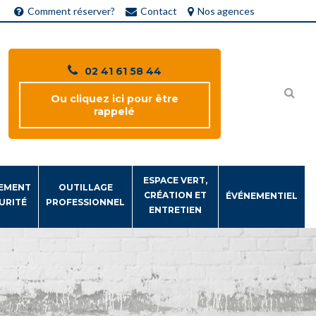
Comment réserver?
Contact
Nos agences
02 41 61 58 44
Ou cliquez ici pour être
rappelé
ESPACE VERT,
EMENT
OUTILLAGE
CRÉATION ET
ÉVÉNEMENTIEL
URITÉ
PROFESSIONNEL
ENTRETIEN