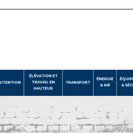
ÉLÉVATION ET
ÉNERGIE
ÉQUIP
TRAVAIL EN
UTENTION
TRANSPORT
& AIR
& SÉC
HAUTEUR