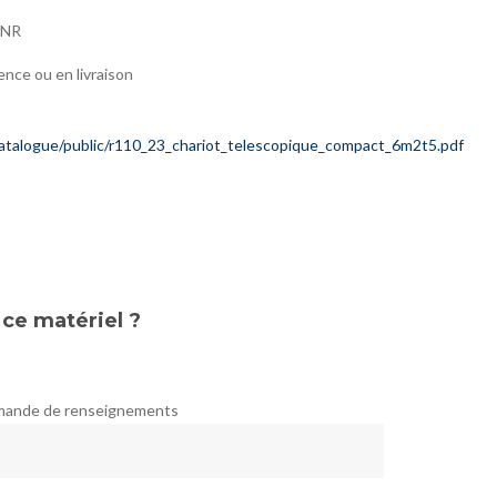
GNR
ence ou en livraison
/pcatalogue/public/r110_23_chariot_telescopique_compact_6m2t5.pdf
 ce matériel ?
emande de renseignements