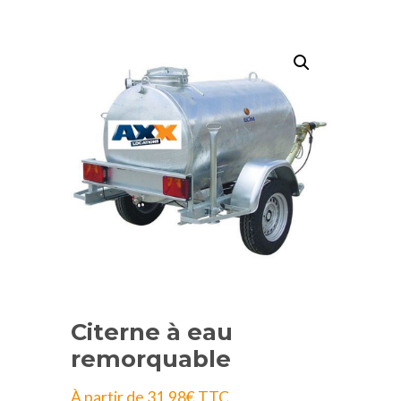
Citerne à eau
remorquable
À partir de
31,98
€
TTC