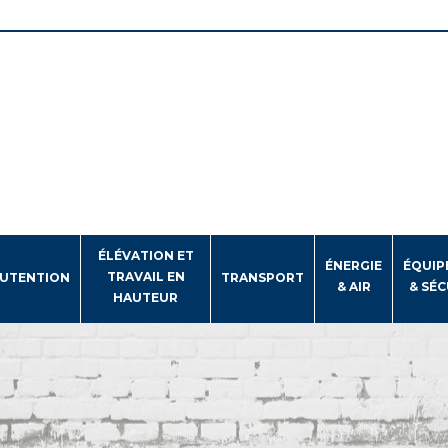
ÉLÉVATION ET
ÉNERGIE
ÉQUIP
TRAVAIL EN
UTENTION
TRANSPORT
& AIR
& SÉC
HAUTEUR