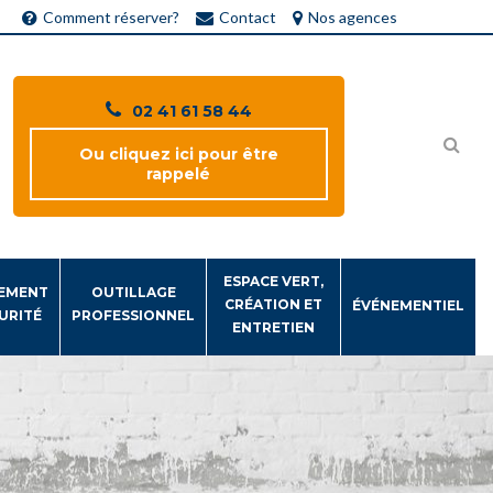
Comment réserver?
Contact
Nos agences
02 41 61 58 44
Ou cliquez ici pour être
rappelé
ESPACE VERT,
EMENT
OUTILLAGE
CRÉATION ET
ÉVÉNEMENTIEL
URITÉ
PROFESSIONNEL
ENTRETIEN